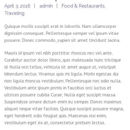
April 3, 2016
admin
Food & Restaurants
,
Traveling
Quisque mollis suscipit erat in lobortis. Nam ullamcorper
dignissim consequat. Pellentesque semper vel ipsum vitae
posuere. Donec commodo, sapien sit amet tincidunt lacina.
Mauris id ipsum vel nibh porttitor rhoncus nec vel ante.
Curabitur auctor dolor libero, quis malesuada nunc tristique
id. Nulla orci tellus, vehicula sit amet augue ut, volutpat
bibendum lectus. Vivamus quis mi ligula. Morbi egestas dui
non ligula rhoncus vestibulum. Pellentesque nec odio nulla.
Vestibulum ante ipsum primis in faucibus orci luctus et
ultrices posuere cubilia Curae; Nulla eget suscipit massa.
Suspendisse ornare dictum enim eu semper. Donec maximus
aliquet neque vitae facilisis. Quisque suscipit posuere magna,
eget hendrerit odio feugiat quis. Maecenas nisi enim,
vestibulum eget ex at, consectetur pretium lectus.