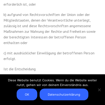
erforderlich ist, oder
b) aufgrund von Rechtsvorschriften der Union oder der
Mitgliedstaaten, denen der Verantwortliche unterliegt,
zulässig ist und diese Rechtsvorschriften angemessene
Maßnahmen zur Wahrung der Rechte und Freiheiten sowie
der berechtigten Interessen der betroffenen Person
enthalten oder
c) mit ausdrücklicher Einwilligung der betroffenen Person
erfolgt.
Ist die Entscheidung
a) für den Abschluss oder die Erfüllung eines Vertrags
Diese Website benutzt Cookies. Wenn du die Website weiter
zwischen der betroffenen Person und dem Verantwortlichen
nutzt, gehen wir von deinem Einverständnis aus.
erforderlich oder
OK
Datenschutzerklärung
b) erfolgt sie mit ausdrücklicher Einwilligung der betroffenen