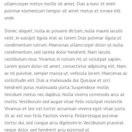
ullamcorper metus mollis sit amet. Duis a nunc et enim
pulvinar elementum tempor sit amet metus et ornare elit
unde.
Donec aliquet, nulla ac posuere dictum, nulla mauris iaculis
velit, in suscipit ligula erat ac lorem. Duis pulvinar ligula ut
condimentum rutrum. Maecenas ullamcorper dolor ut nulla
condimentum, sed lacinia dolor hendrerit. Nam iaculis
vestibulum risus. Vivamus in rutrum mi, ut volutpat sapien.
Lorem ipsum dolor sit amet, consectetur adipiscing elit. Nam
ac mi pulvinar, semper massa ut, vehicula lorem. Maecenas ac
sollicitudin elit. Duis a malesuada dui. Quisque et orci
hendrerit purus malesuada porta. Suspendisse mollis
tincidunt metus nec dapibus. Nulla viverra commodo arcu at
mollis. Vestibulum sed augue vitae felis volutpat molestie.
Vivamus et leo vel tortor accumsan viverra eget vitae justo.
Ut ac est non felis facilisis viverra. Pellentesque pulvinar
tortor dui, sed congue arcu dignissim in. Vestibulum placerat
neque dolor, sed hendrerit arcu euismod ut.