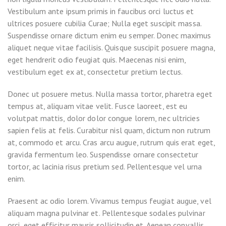
Vestibulum ante ipsum primis in faucibus orci luctus et
ultrices posuere cubilia Curae; Nulla eget suscipit massa.
Suspendisse ornare dictum enim eu semper. Donec maximus
aliquet neque vitae facilisis. Quisque suscipit posuere magna,
eget hendrerit odio feugiat quis. Maecenas nisi enim,
vestibulum eget ex at, consectetur pretium lectus.
Donec ut posuere metus. Nulla massa tortor, pharetra eget
tempus at, aliquam vitae velit. Fusce laoreet, est eu
volutpat mattis, dolor dolor congue lorem, nec ultricies
sapien felis at felis. Curabitur nisl quam, dictum non rutrum
at, commodo et arcu. Cras arcu augue, rutrum quis erat eget,
gravida fermentum leo. Suspendisse ornare consectetur
tortor, ac lacinia risus pretium sed. Pellentesque vel urna
enim.
Praesent ac odio lorem. Vivamus tempus feugiat augue, vel
aliquam magna pulvinar et. Pellentesque sodales pulvinar
orci, eget efficitur mauris sollicitudin et. Aenean convallis