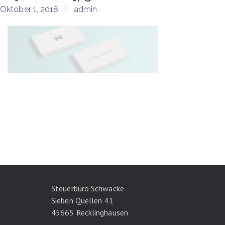
Oktober 1, 2018
admin
Steuerbüro Schwacke
Sieben Quellen 41
45665 Recklinghausen